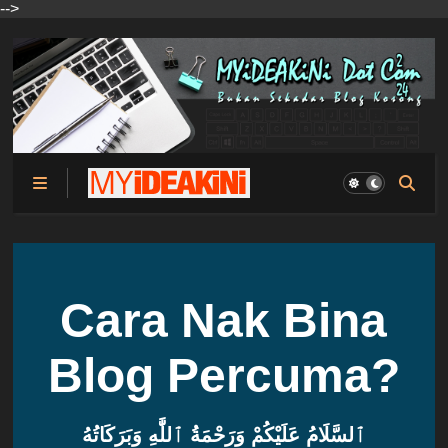
-->
Cara Nak Bina
Blog Percuma?
ٱلسَّلَامُ عَلَيْكُمْ وَرَحْمَةُ ٱللَّٰهِ وَبَرَكَاتُهُ