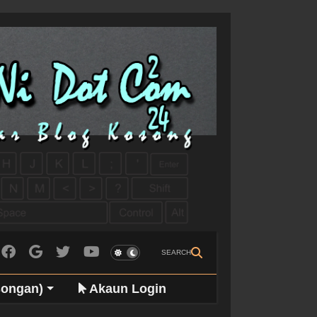
SEARCH
songan)
Akaun Login