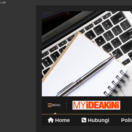
-->
MENU
Home
Hubungi
Poli