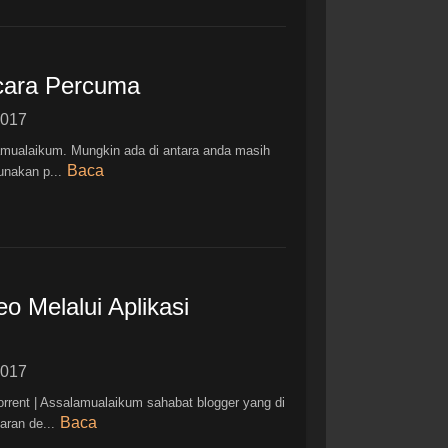
ecara Percuma
2017
amualaikum. Mungkin ada di antara anda masih
Baca
unakan p...
o Melalui Aplikasi
2017
orrent | Assalamualaikum sahabat blogger yang di
Baca
aran de...