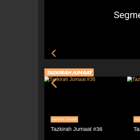
Segme
TAZKIRAH JUMAAT
tazkirah Jumaat
taz
maat #37
Tazkirah Jumaat #36
Ta