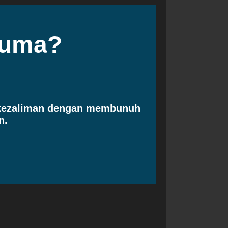
cuma?
 kezaliman dengan membunuh
n.