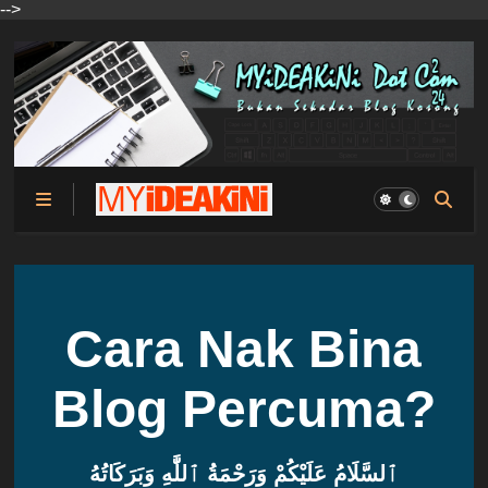
-->
Cara Nak Bina
Blog Percuma?
ٱلسَّلَامُ عَلَيْكُمْ وَرَحْمَةُ ٱللَّٰهِ وَبَرَكَاتُهُ