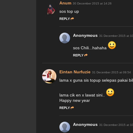
Anum
30 December 2015 at 14:26
sos top up
REPLY
Anonymous
31 December 2015 at 1
sos Chili...hahaha
REPLY
Eintan Nurfuzie
31 December 2015 at 09:54
lama x guna sis topup selepas pakai bil
lama cik en x lawat sini..
Happy new year
REPLY
Anonymous
31 December 2015 at 1