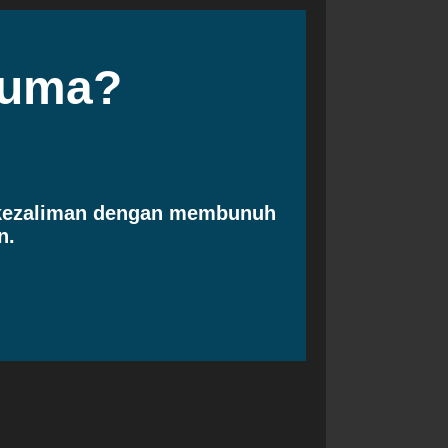
cuma?
 kezaliman dengan membunuh
n.