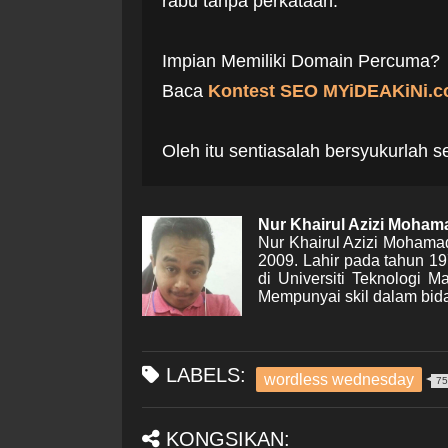
rabu tanpa perkataan.
Impian Memiliki Domain Percuma?
Baca
Kontest SEO MYiDEAKiNi.c
Oleh itu sentiasalah bersyukurlah 
Nur Khairul Azizi Moha
Nur Khairul Azizi Mohama
2009. Lahir pada tahun 1
di Universiti Teknologi 
Mempunyai skil dalam bida
LABELS:
wordless wednesday
75
KONGSIKAN: