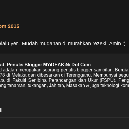
om 2015
selalu yer...Mudah-mudahan di murahkan rezeki..Amin :)
mad- Penulis Blogger MYiDEAKiNi Dot Com
d adalah merupakan seorang penulis blogger sambilan. Bergia
978 di Melaka dan dibesarkan di Terengganu. Mempunyai segu
Mara di Fakulti Senibina Perancangan dan Ukur (FSPU). Pen
ng tanaman, tukangan, Jahitan, Masakan & juga teknologi kom