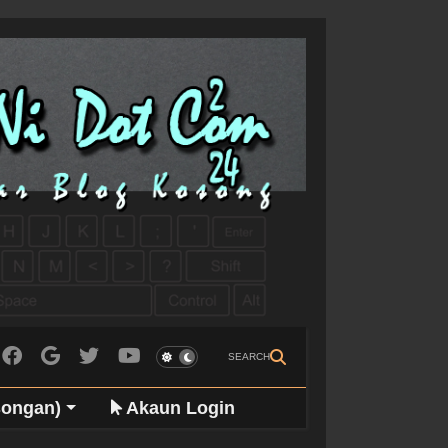
SEARCH
songan)
Akaun Login