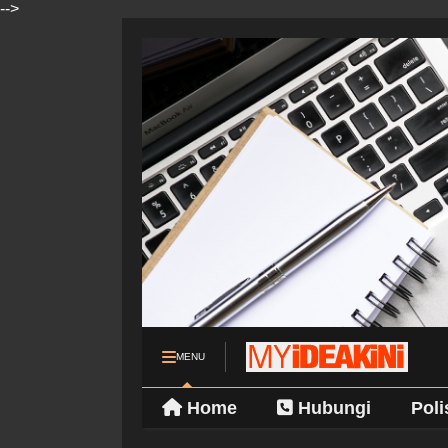
-->
MENU
Home
Hubungi
Poli