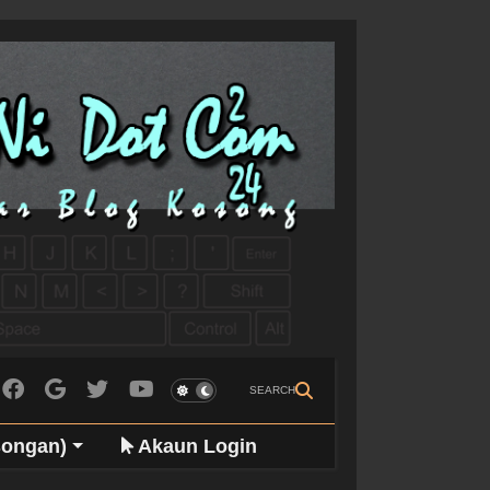
SEARCH
songan)
Akaun Login