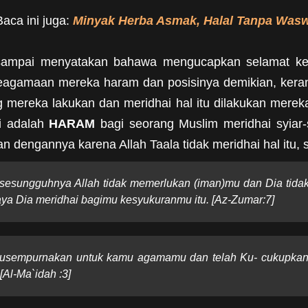
Baca ini juga:
Minyak Herba Asmak, Halal Tanpa Was
sampai menyatakan bahawa mengucapkan selamat kep
keagamaan mereka haram dan posisinya demikian, keran
 mereka lakukan dan meridhai hal itu dilakukan mereka 
pi adalah
HARAM
bagi seorang Muslim meridhai syiar
n dengannya karena Allah Taala tidak meridhai hal itu
a sesungguhnya Allah tidak memerlukan (iman)mu dan Dia tida
aya Dia meridhai bagimu kesyukuranmu itu. [Az-Zumar:7]
ah Kusempurnakan untuk kamu agamamu dan telah Ku- cukupka
[Al-Ma`idah :3]