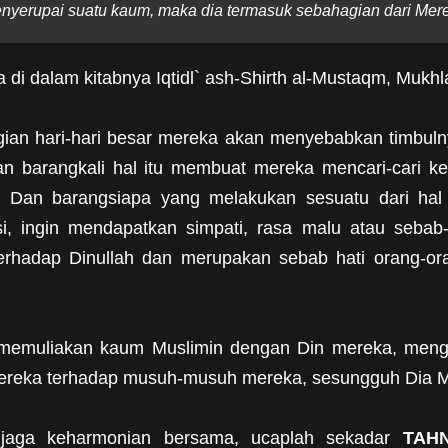
enyerupai suatu kaum, maka dia termasuk sebahagian dari Mere
a di dalam kitabnya Iqtidl` ash-Shirth al-Mustaqm, Mukh
ian hari-hari besar mereka akan menyebabkan timbulny
an barangkali hal itu membuat mereka mencari-cari 
Dan barangsiapa yang melakukan sesuatu dari hal i
i, ingin mendapatkan simpati, rasa malu atau sebab-
erhadap Dinullah dan merupakan sebab hati orang-ora
 memuliakan kaum Muslimin dengan Din mereka, meng
ereka terhadap musuh-musuh mereka, sesungguh Dia M
njaga keharmonian bersama, ucaplah sekadar
TAH