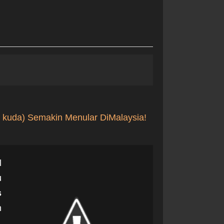
kuda) Semakin Menular DiMalaysia!
l
u
s
n