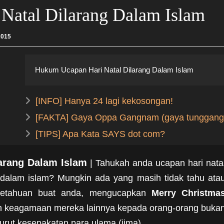
Natal Dilarang Dalam Islam
2015
Hukum Ucapan Hari Natal Dilarang Dalam Islam
[INFO] Hanya 24 lagi kekosongan!
[FAKTA] Gaya Oppa Gangnam (gaya tunggang 
[TIPS] Apa Kata SAYS dot com?
arang Dalam Islam
| Tahukah anda ucapan hari nata
g dalam islam? Mungkin ada yang masih tidak tahu ata
ngetahuan buat anda, mengucapkan
Merry Christma
an keagamaan mereka lainnya kepada orang-orang buka
rut kesepakatan para ulama (ijma).