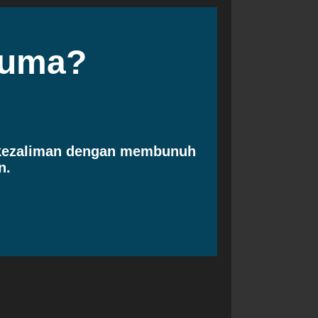
cuma?
 kezaliman dengan membunuh
n.