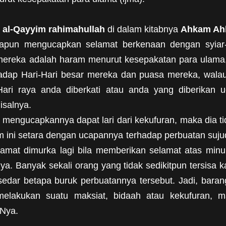
n al-Qayyim rahimahullah
di dalam kitabnya
Ahkam Ah
Adapun mengucapkan selamat berkenaan dengan syiar
 mereka adalah haram menurut kesepakatan para ulama
adap Hari-Hari besar mereka dan puasa mereka, wala
ri raya anda diberkati atau anda yang diberikan 
isalnya.
 mengucapkannya dapat lari dari kekufuran, maka dia tid
ni setara dengan ucapannya terhadap perbuatan sujud
Dan amat dimurka lagi bila memberikan selamat atas m
a. Banyak sekali orang yang tidak sedikitpun tersisa k
 sedar betapa buruk perbuatannya tersebut. Jadi, ba
lakukan suatu maksiat, bidaah atau kekufuran, ma
Nya.