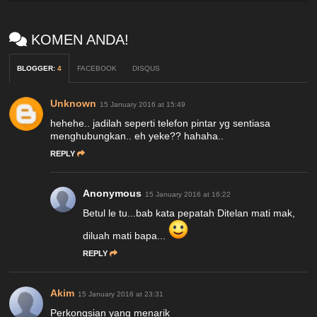
KOMEN ANDA!
BLOGGER
:
4
FACEBOOK
DISQUS
Unknown
15 January 2016 at 15:49
hehehe.. jadilah seperti telefon pintar yg sentiasa
menghubungkan.. eh yeke?? hahaha..
REPLY
Anonymous
15 January 2016 at 16:22
Betul le tu...bab kata pepatah Ditelan mati mak,
diluah mati bapa...
REPLY
Akim
15 January 2016 at 23:31
Perkongsian yang menarik