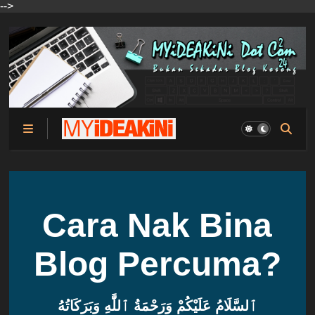
-->
Cara Nak Bina
Blog Percuma?
ٱلسَّلَامُ عَلَيْكُمْ وَرَحْمَةُ ٱللَّٰهِ وَبَرَكَاتُهُ