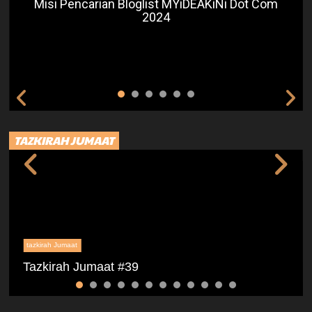
Misi Pencarian Bloglist MYiDEAKiNi Dot Com
2024
TAZKIRAH JUMAAT
tazkirah Jumaat
Tazkirah Jumaat #39