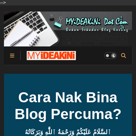
-->
Cara Nak Bina
Blog Percuma?
ٱلسَّلَامُ عَلَيْكُمْ وَرَحْمَةُ ٱللَّٰهِ وَبَرَكَاتُهُ