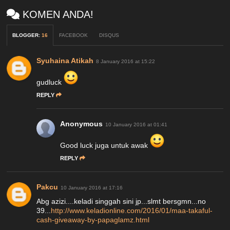
KOMEN ANDA!
BLOGGER
:
16
FACEBOOK
DISQUS
Syuhaina Atikah
8 January 2016 at 15:22
gudluck
REPLY
Anonymous
10 January 2016 at 01:41
Good luck juga untuk awak
REPLY
Pakcu
10 January 2016 at 17:16
Abg azizi....keladi singgah sini jp...slmt bersgmn...no
39...
http://www.keladionline.com/2016/01/maa-takaful-
cash-giveaway-by-papaglamz.html