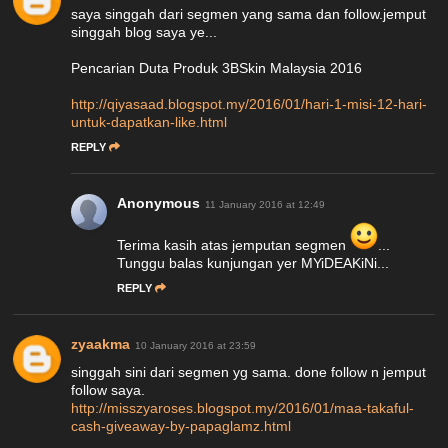
saya singgah dari segmen yang sama dan follow.jemput
singgah blog saya ye...
Pencarian Duta Produk 3BSkin Malaysia 2016
http://qiyasaad.blogspot.my/2016/01/hari-1-misi-12-hari-
untuk-dapatkan-like.html
REPLY
Anonymous
11 January 2016 at 12:49
Terima kasih atas jemputan segmen
...
Tunggu balas kunjungan yer MYiDEAKiNi...
REPLY
zyaakma
10 January 2016 at 23:59
singgah sini dari segmen yg sama. done follow n jemput
follow saya.
http://misszyaroses.blogspot.my/2016/01/maa-takaful-
cash-giveaway-by-papaglamz.html