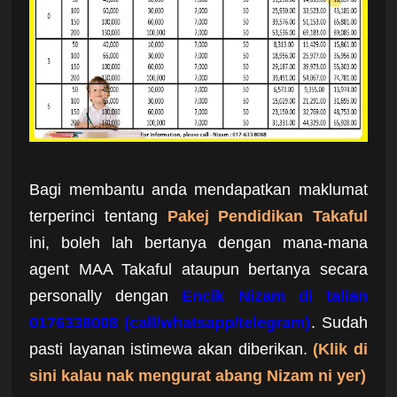
Bagi membantu anda mendapatkan maklumat
terperinci tentang
Pakej Pendidikan Takaful
ini, boleh lah bertanya dengan mana-mana
agent MAA Takaful ataupun bertanya secara
personally dengan
Encik Nizam di talian
0176338008 (call/whatsapp/telegram)
. Sudah
pasti layanan istimewa akan diberikan.
(Klik di
sini kalau nak mengurat abang Nizam ni yer)