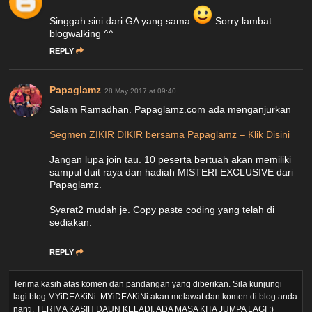
Singgah sini dari GA yang sama
Sorry lambat
blogwalking ^^
REPLY
Papaglamz
28 May 2017 at 09:40
Salam Ramadhan. Papaglamz.com ada menganjurkan
Segmen ZIKIR DIKIR bersama Papaglamz – Klik Disini
Jangan lupa join tau. 10 peserta bertuah akan memiliki
sampul duit raya dan hadiah MISTERI EXCLUSIVE dari
Papaglamz.
Syarat2 mudah je. Copy paste coding yang telah di
sediakan.
REPLY
Terima kasih atas komen dan pandangan yang diberikan. Sila kunjungi
lagi blog MYiDEAKiNi. MYiDEAKiNi akan melawat dan komen di blog anda
nanti. TERIMA KASIH DAUN KELADI, ADA MASA KITA JUMPA LAGI :)