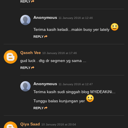
REPLY
Anonymous
11 January 2016 at 12:46
Terima kasih keladi...makin busy yer lately
REPLY
Qaseh Vee
10 January 2016 at 17:46
gud luck . dtg dr segmen yg sama ...
REPLY
Anonymous
11 January 2016 at 12:47
Terima kasih sudi singgah blog MYiDEAKiNi...
Tunggu balas kunjungan yer
REPLY
Qiya Saad
10 January 2016 at 20:04