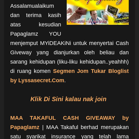
Assalamualaikum
dan terima kasih
atas kesudian
Papaglamz YOU
menjemput MYiDEAKiNi untuk menyertai Cash
Giveway yang dianjurkan oleh beliau dan
sarang kehidupan (liku-liku kehidupan..yeahhh)
di ruang komen
Segmen Jom Tukar Bloglist
by Lyssasecret.Com
.
Klik Di Sini kalau nak join
MAA TAKAFUL CASH GIVEAWAY by
Papaglamz
| MAA Takaful berhad merupakan
satu syarikat insurance yang telah lama