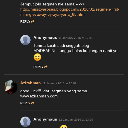
Jemput join segmen nie sama --->>
http://misszyaroses.blogspot.my/2016/01/segmen-first-
mini-giveaway-by-zya-yana_85.html
REPLY
Anonymous
11 January 2016 at 12:51
Terima kasih sudi singgah blog
MYiDEAKiNi...tunggu balas kunjungan nanti yer..
REPLY
Azirahman
11 January 2016 at 16:07
good luck!!!..dari segmen yang sama.
www.azirahman.com
REPLY
Anonymous
12 January 2016 at 13:59