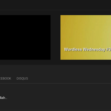
Wordless Wednesday #3
CEBOOK
DISQUS
lah..