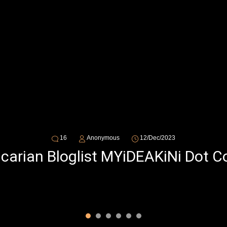
16
Anonymous
12/Dec/2023
ncarian Bloglist MYiDEAKiNi Dot 