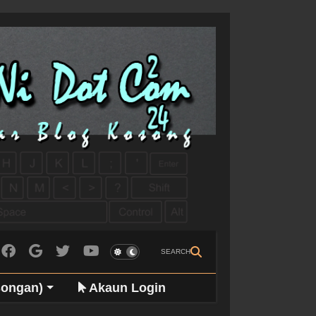
SEARCH
songan)
Akaun Login