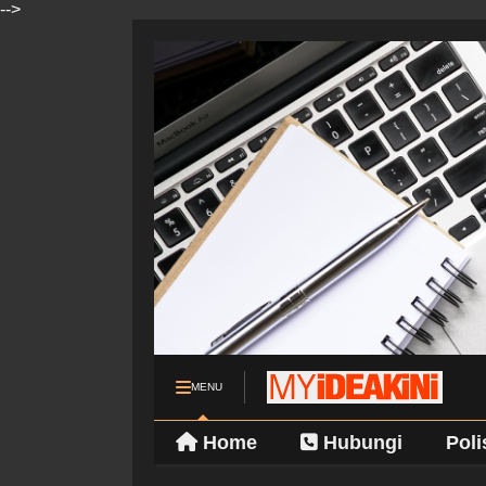
-->
MENU
Home
Hubungi
Poli