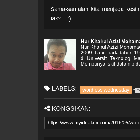
Sama-samalah kita menjaga kesihat
tak?... :)
Nur Khairul Azizi Moha
Nur Khairul Azizi Mohama
2009. Lahir pada tahun 1
di Universiti Teknologi 
Mempunyai skil dalam bida
LABELS:
wordless wednesday
75
KONGSIKAN: