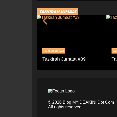
TAZKIRAH JUMAAT
tazkirah Jumaat
taz
maat #5
Tazkirah Jumaat #39
Ta
©
2026
Blog MYiDEAKiNi Dot Com
All rights reserved.