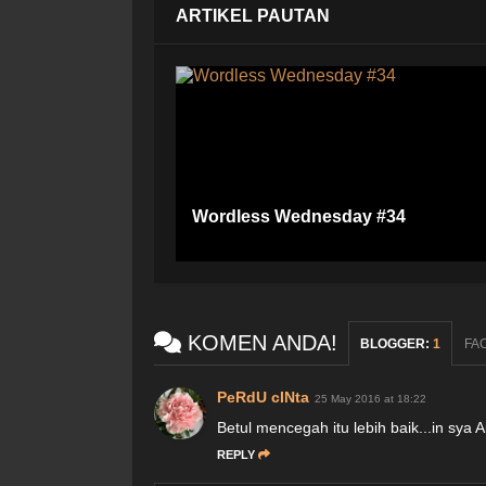
ARTIKEL PAUTAN
Wordless Wednesday #34
KOMEN ANDA!
BLOGGER
:
1
FA
PeRdU cINta
25 May 2016 at 18:22
Betul mencegah itu lebih baik...in sya Al
REPLY