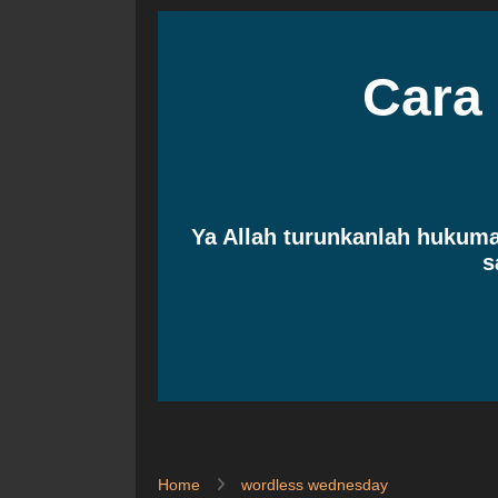
Cara
Ya Allah turunkanlah huku
s
Home
wordless wednesday