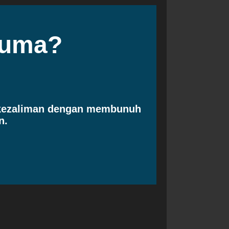
cuma?
 kezaliman dengan membunuh
n.