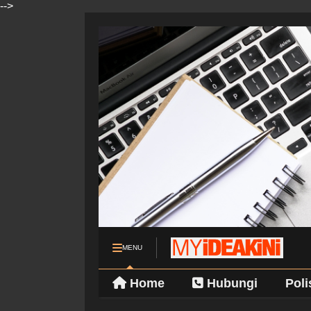
-->
MENU
Home
Hubungi
Poli