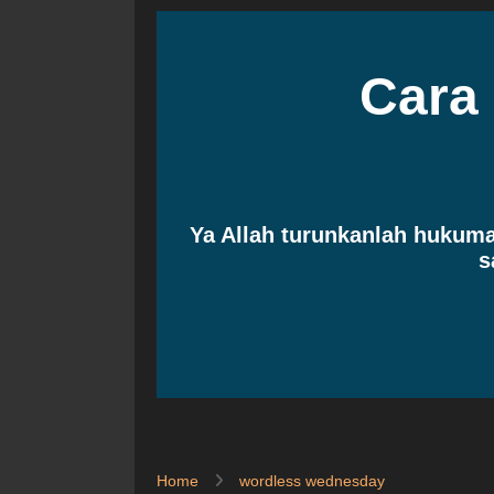
Cara
Ya Allah turunkanlah huku
s
Home
wordless wednesday