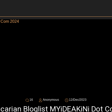
16
Anonymous
12/Dec/2023
ncarian Bloglist MYiDEAKiNi Dot 