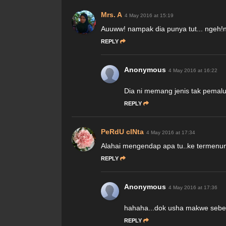
Mrs. A
4 May 2016 at 15:19
Auuww! nampak dia punya tut... ngeh!
REPLY
Anonymous
4 May 2016 at 16:22
Dia ni memang jenis tak pemalu
REPLY
PeRdU cINta
4 May 2016 at 17:34
Alahai mengendap apa tu..ke termenun
REPLY
Anonymous
4 May 2016 at 17:36
hahaha...dok usha makwe sebel
REPLY