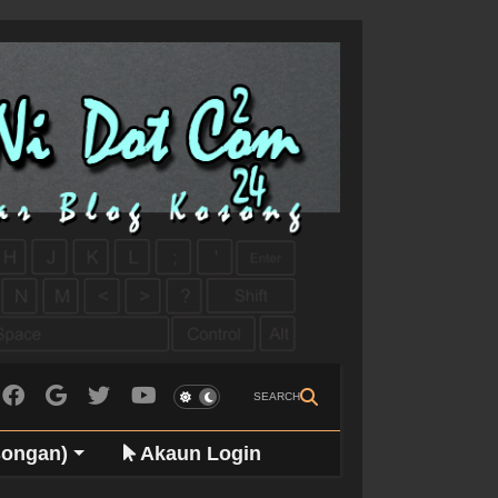
SEARCH
songan)
Akaun Login