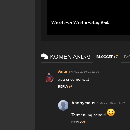
Wordless Wednesday #54
KOMEN ANDA!
BLOGGER
:
7
FA
Anum
4 May 2016 at 12:09
apa si comel wat
REPLY
Anonymous
4 May 2016 at 16:22
Termenung sendiri
REPLY