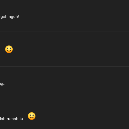
ngeh!ngeh!
...
g..
ah rumah tu...