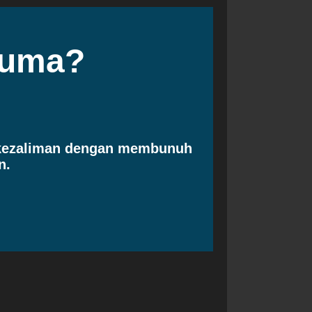
cuma?
 kezaliman dengan membunuh
n.