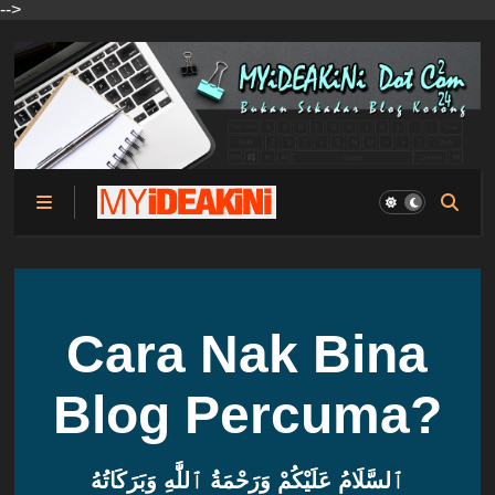
-->
Cara Nak Bina
Blog Percuma?
ٱلسَّلَامُ عَلَيْكُمْ وَرَحْمَةُ ٱللَّٰهِ وَبَرَكَاتُهُ