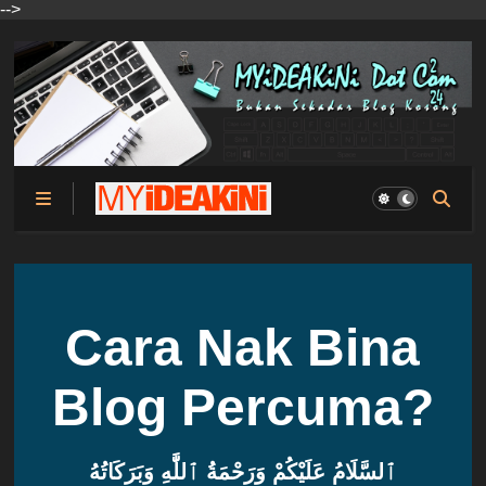
-->
Cara Nak Bina
Blog Percuma?
ٱلسَّلَامُ عَلَيْكُمْ وَرَحْمَةُ ٱللَّٰهِ وَبَرَكَاتُهُ