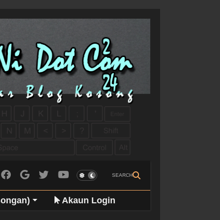
SEARCH
songan)
Akaun Login