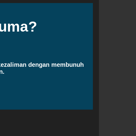
cuma?
 kezaliman dengan membunuh
n.