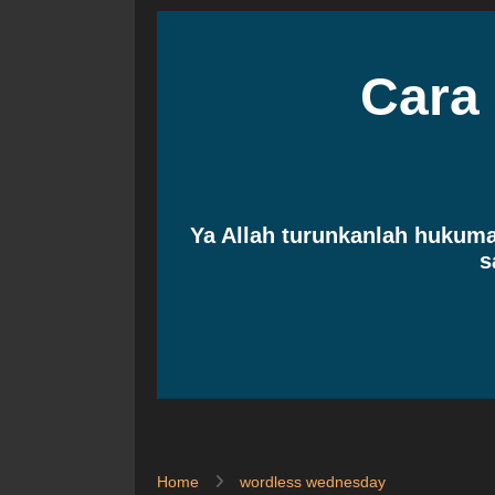
Cara
Ya Allah turunkanlah huku
s
Home
wordless wednesday