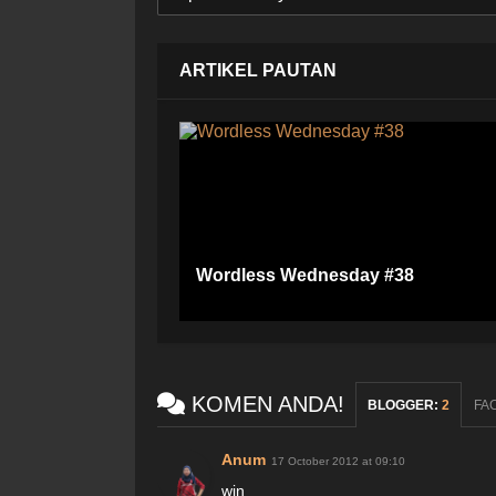
ARTIKEL PAUTAN
Wordless Wednesday #38
KOMEN ANDA!
BLOGGER
:
2
FA
Anum
17 October 2012 at 09:10
win