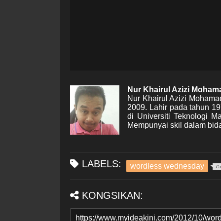
Nur Khairul Azizi Moha
Nur Khairul Azizi Mohama
2009. Lahir pada tahun 1
di Universiti Teknologi 
Mempunyai skil dalam bida
LABELS:
wordless wednesday
75
KONGSIKAN: