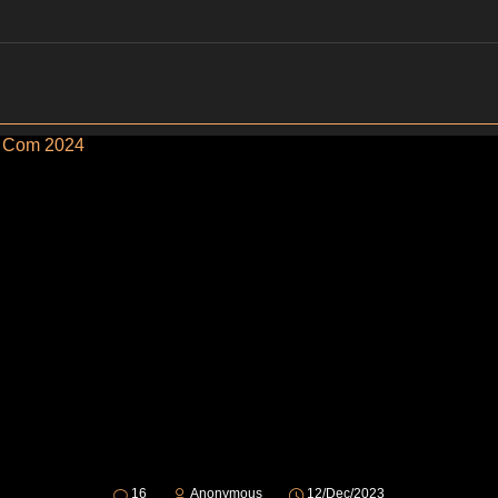
16
Anonymous
12/Dec/2023