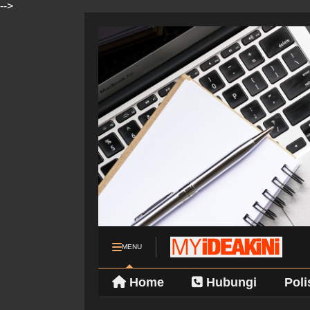
-->
MENU
Home
Hubungi
Poli