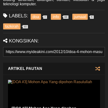
teknologi komputer.
LABELS:
doa
info
jumaat
7
88
5
tazkirah
40
KONGSIKAN:
ARTIKEL PAUTAN