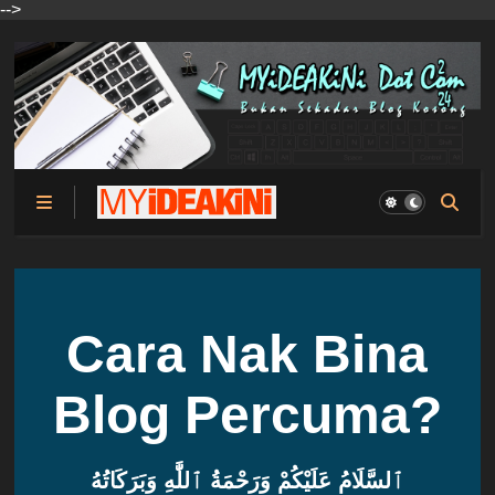
-->
Cara Nak Bina
Blog Percuma?
ٱلسَّلَامُ عَلَيْكُمْ وَرَحْمَةُ ٱللَّٰهِ وَبَرَكَاتُهُ