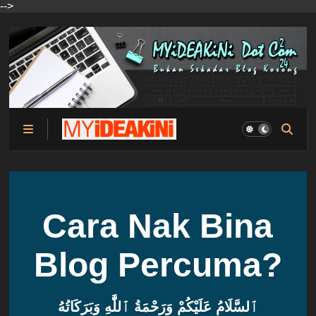
-->
Cara Nak Bina
Blog Percuma?
ٱلسَّلَامُ عَلَيْكُمْ وَرَحْمَةُ ٱللَّٰهِ وَبَرَكَاتُهُ