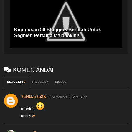
Keputusan 50 Bloggers Bertuah Untuk
Segmen Pertama MYideakini!
KOMEN ANDA!
BLOGGER
:
3
FACEBOOK
DISQUS
YuNO.nYc2X
21 September 2012 at 16:56
tahniah
REPLY