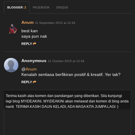
BLOGGER
:
2
FACEBOOK
DISQUS
Anum
11 September 2012 at 12:44
best kan
saya pun nak
REPLY
Anonymous
21 October 2015 at 12:34
@
Anum
Kenalah sentiasa berfikiran positif & kreatif..Yer tak?
REPLY
Terima kasih atas komen dan pandangan yang diberikan. Sila kunjungi
lagi blog MYiDEAKiNi. MYiDEAKiNi akan melawat dan komen di blog anda
nanti. TERIMA KASIH DAUN KELADI, ADA MASA KITA JUMPA LAGI :)