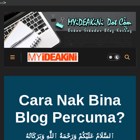
-->
Cara Nak Bina
Blog Percuma?
ٱلسَّلَامُ عَلَيْكُمْ وَرَحْمَةُ ٱللَّٰهِ وَبَرَكَاتُهُ