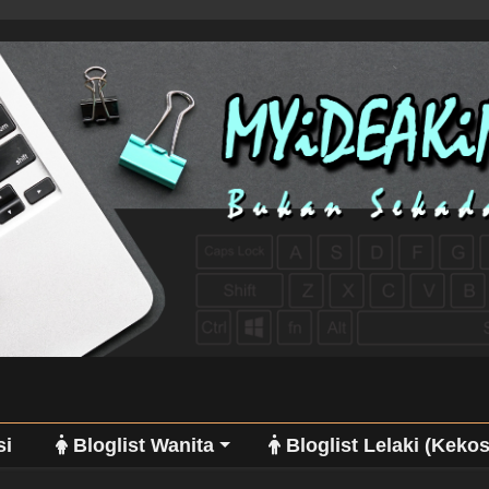
si
Bloglist Wanita
Bloglist Lelaki (Keko