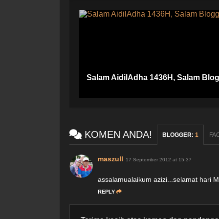
Salam AidilAdha 1436H, Salam Blog
KOMEN ANDA!
BLOGGER
:
1
FA
maszull
17 September 2012 at 15:37
assalamualaikum azizi...selamat hari Ma
REPLY