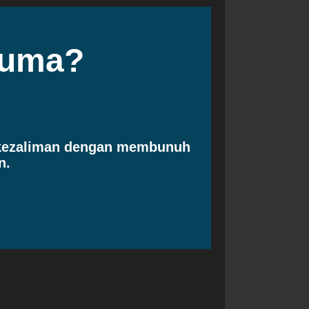
cuma?
 kezaliman dengan membunuh
n.