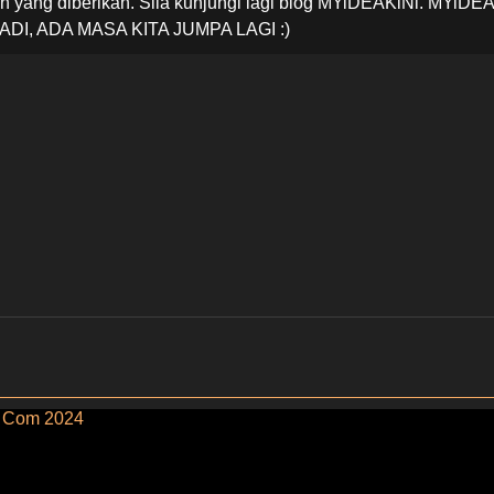
 yang diberikan. Sila kunjungi lagi blog MYiDEAKiNi. MYiDE
ADI, ADA MASA KITA JUMPA LAGI :)