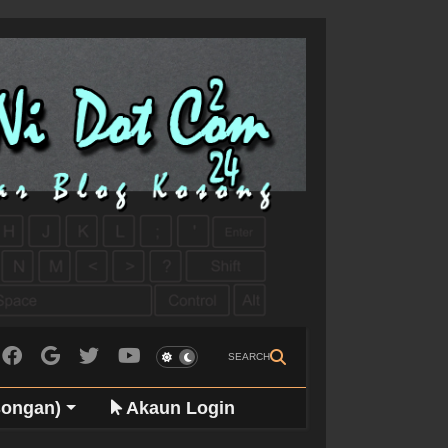
SEARCH
songan)
Akaun Login