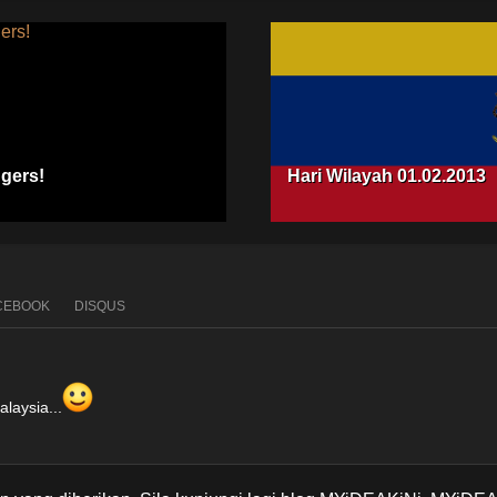
gers!
Hari Wilayah 01.02.2013
CEBOOK
DISQUS
laysia...