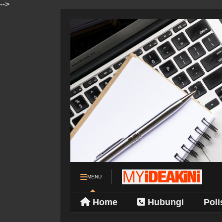
-->
MENU
Home
Hubungi
Poli