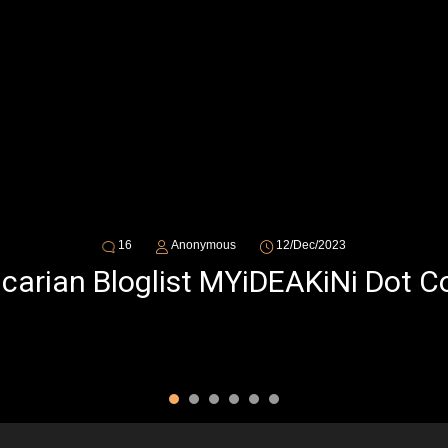
16
Anonymous
12/Dec/2023
ncarian Bloglist MYiDEAKiNi Dot 