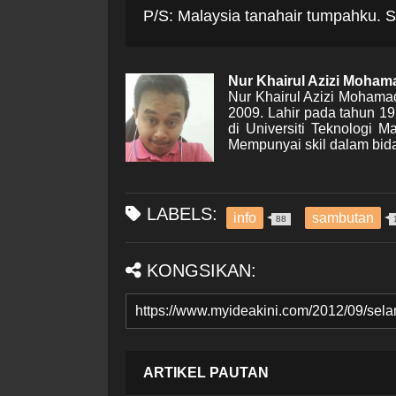
P/S: Malaysia tanahair tumpahku. S
Nur Khairul Azizi Moha
Nur Khairul Azizi Mohama
2009. Lahir pada tahun 1
di Universiti Teknologi 
Mempunyai skil dalam bida
LABELS:
info
sambutan
88
KONGSIKAN:
ARTIKEL PAUTAN