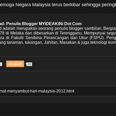
emoga Negara Malaysia terus berkibar sehingga peringka
mad- Penulis Blogger MYiDEAKiNi Dot Com
d adalah merupakan seorang penulis blogger sambilan. Bergia
978 di Melaka dan dibesarkan di Terengganu. Mempunyai segu
Mara di Fakulti Senibina Perancangan dan Ukur (FSPU). Pen
ng tanaman, tukangan, Jahitan, Masakan & juga teknologi kom
ucapan
1
10