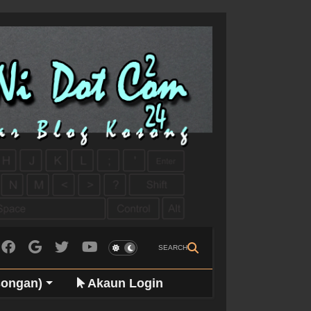
SEARCH
songan)
Akaun Login