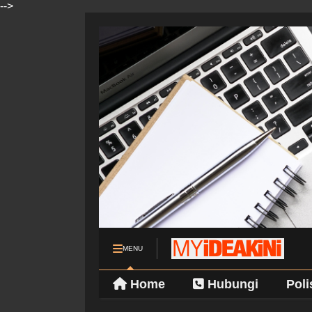
-->
MENU
Home
Hubungi
Poli