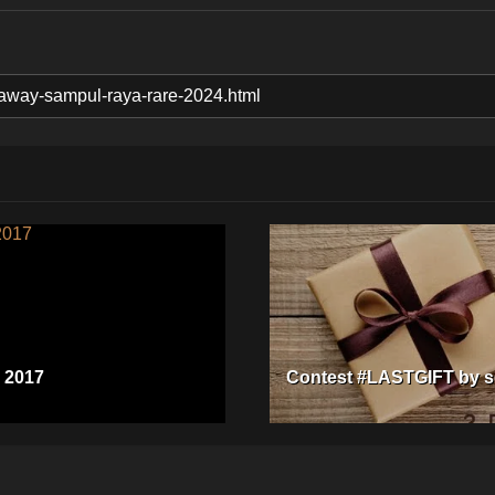
i 2017
Contest #LASTGIFT by s