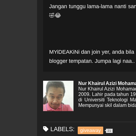
Jangan tunggu lama-lama nanti sam
🤣😂
MYiDEAKiNi dan join yer, anda bila
blogger tempatan. Jumpa lagi naa..
Nur Khairul Azizi Moha
Nur Khairul Azizi Mohama
2009. Lahir pada tahun 1
di Universiti Teknologi 
Mempunyai skil dalam bida
LABELS:
giveaway
21