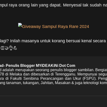
pul raya orang lain yang dapat. Menyesal tak sudah nan
 lagi? Inilah masanya untuk korang bersuai kenal secara
 👏🤝👌💪
mad- Penulis Blogger MYiDEAKiNi Dot Com
d adalah merupakan seorang penulis blogger sambilan. Bergia
978 di Melaka dan dibesarkan di Terengganu. Mempunyai segu
Mara di Fakulti Senibina Perancangan dan Ukur (FSPU). Pen
ng tanaman, tukangan, Jahitan, Masakan & juga teknologi kom