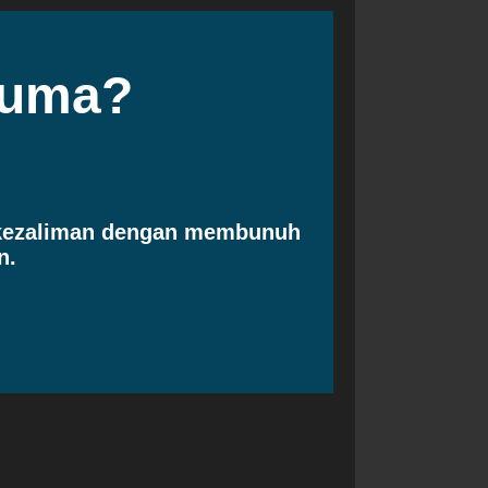
cuma?
 kezaliman dengan membunuh
n.