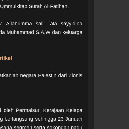
 Ummulkitab Surah Al-Fatihah.
 Allahumma salli `ala sayyidina
pada Muhammad S.A.W dan keluarga
tikel
tkanlah negara Palestin dari Zionis
i oleh Permaisuri Kerajaan Kelapa
 berlangsung sehingga 23 Januari
suasana segmen serta sokongan padu