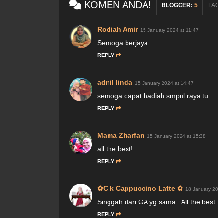
KOMEN ANDA!
BLOGGER
:
5
FA
Rodiah Amir
15 January 2024 at 11:47
Semoga berjaya
REPLY
adnil linda
15 January 2024 at 14:47
semoga dapat hadiah smpul raya tu...
REPLY
Mama Zharfan
15 January 2024 at 15:38
all the best!
REPLY
✿Cik Cappuccino Latte ✿
18 January 20
Singgah dari GA yg sama . All the best
REPLY