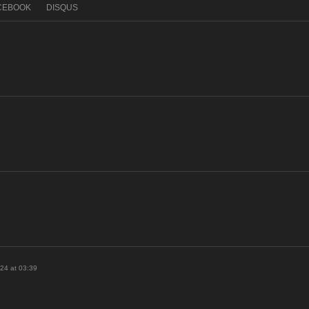
CEBOOK
DISQUS
24 at 03:39