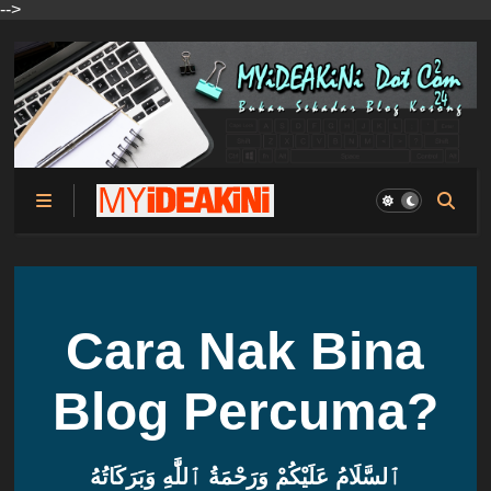
-->
Cara Nak Bina
Blog Percuma?
ٱلسَّلَامُ عَلَيْكُمْ وَرَحْمَةُ ٱللَّٰهِ وَبَرَكَاتُهُ