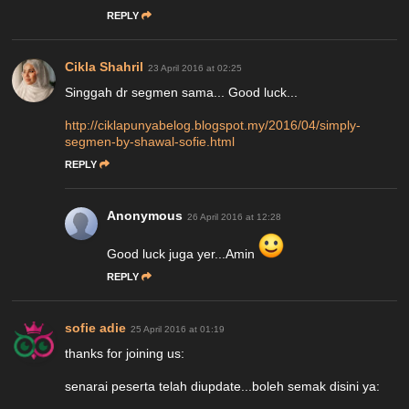
REPLY
Cikla Shahril
23 April 2016 at 02:25
Singgah dr segmen sama... Good luck...
http://ciklapunyabelog.blogspot.my/2016/04/simply-
segmen-by-shawal-sofie.html
REPLY
Anonymous
26 April 2016 at 12:28
Good luck juga yer...Amin
REPLY
sofie adie
25 April 2016 at 01:19
thanks for joining us:
senarai peserta telah diupdate...boleh semak disini ya: