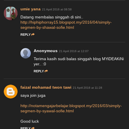
umie yana
21 April 2016 at 08:58
Datang membalas singgah di sini..
http://hiphiphorray15.blogspot.my/2016/04/simply-
segmen-by-shawal-sofie.html
REPLY
Anonymous
21 April 2016 at 12:07
Terima kasih sudi balas singgah blog MYiDEAKiNi
yer.. :0
REPLY
faizal mohamad twon tawi
21 April 2016 at 11:28
saya join juga
http://notamengajarbelajar.blogspot.my/2016/03/simply-
segmen-by-syawal-sofie.html
Good luck
REPLY