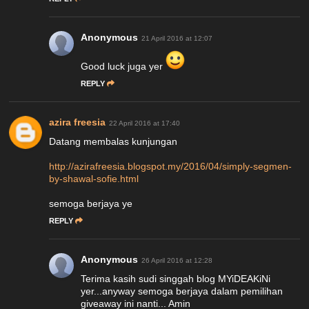
Anonymous
21 April 2016 at 12:07
Good luck juga yer
REPLY
azira freesia
22 April 2016 at 17:40
Datang membalas kunjungan
http://azirafreesia.blogspot.my/2016/04/simply-segmen-
by-shawal-sofie.html
semoga berjaya ye
REPLY
Anonymous
26 April 2016 at 12:28
Terima kasih sudi singgah blog MYiDEAKiNi
yer...anyway semoga berjaya dalam pemilihan
giveaway ini nanti... Amin