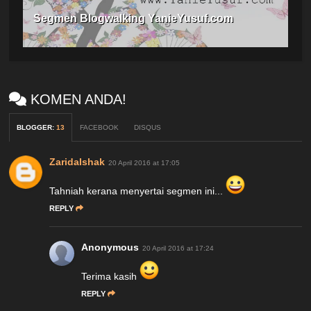
Segmen Blogwalking YanieYusuf.com
KOMEN ANDA!
BLOGGER
:
13
FACEBOOK
DISQUS
ZaridaIshak
20 April 2016 at 17:05
Tahniah kerana menyertai segmen ini...
REPLY
Anonymous
20 April 2016 at 17:24
Terima kasih
REPLY