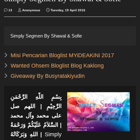
13
Anonymous
Tuesday, 19 April 2016
Simply Segmen By Shawal & Sofie
Misi Pencarian Bloglist MYiDEAKiNi 2017
Wanted Ohsem Bloglist Blog Kaklong
Giveaway By Busyratakiyudin
بِسْمِ اللّهِ الرَّحْمَنِ
الرَّحِيْمِ |
اللهم صل
على محمد وآل محمد
السَّلاَمُ عَلَيْكُمْ وَرَحْمَةُ
|
اللهِ وَبَرَكَاتُهُ |
Simply