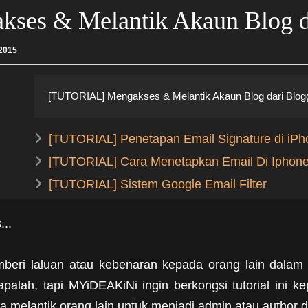
es & Melantik Akaun Blog da
2015
[TUTORIAL] Mengakses & Melantik Akaun Blog dari Blogg
[TUTORIAL] Penetapan Email Signature di iPh
[TUTORIAL] Cara Menetapkan Email Di Iphon
[TUTORIAL] Sistem Google Email Filter
..
emberi laluan atau kebenaran kepada orang lain dal
alah, tapi MYiDEAKiNi ingin berkongsi tutorial ini 
ta melantik orang lain untuk menjadi admin atau author d