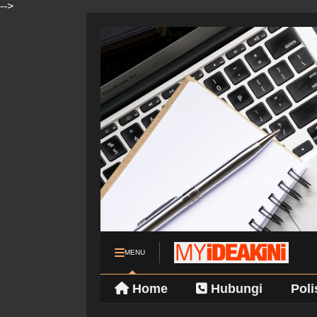
-->
MENU
Home
Hubungi
Poli