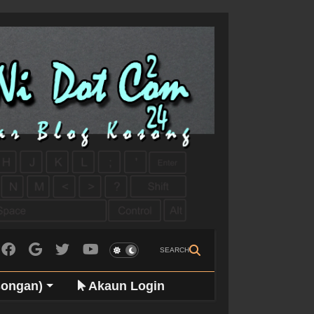
SEARCH
songan)
Akaun Login