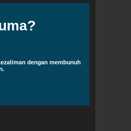
cuma?
 kezaliman dengan membunuh
n.